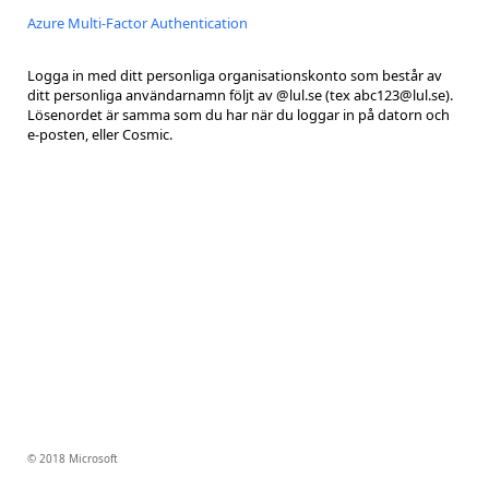
Azure Multi-Factor Authentication
Logga in med ditt personliga organisationskonto som består av
ditt personliga användarnamn följt av @lul.se (tex abc123@lul.se).
Lösenordet är samma som du har när du loggar in på datorn och
e-posten, eller Cosmic.
© 2018 Microsoft