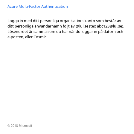
Azure Multi-Factor Authentication
Logga in med ditt personliga organisationskonto som består av
ditt personliga användarnamn följt av @lul.se (tex abc123@lul.se).
Lösenordet är samma som du har när du loggar in på datorn och
e-posten, eller Cosmic.
© 2018 Microsoft